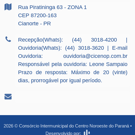
Rua Piratininga
63
- ZONA 1
CEP 87200-163
Cianorte - PR
Recepção(Whats): (44) 3018-4200 |
Ouvidoria(Whats): (44) 3018-3620 | E-mail
Ouvidoria:
ouvidoria@cicenop.com.br
Responsável pela ouvidoria: Leone Sampaio
Prazo de resposta: Máximo de 20 (vinte)
dias, prorrogável por igual período.
2026
©
Consórcio Intermunicipal do Centro Noroeste do Paraná
•
Desenvolvido por: